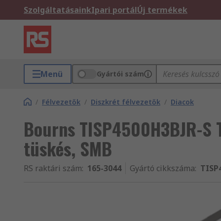
Szolgáltatásaink
Ipari portál
Új termékek
Menü
Gyártói szám
/
Félvezetők
/
Diszkrét félvezetők
/
Diacok
Bourns TISP4500H3BJR-S Tir
tüskés, SMB
RS raktári szám
:
165-3044
Gyártó cikkszáma
:
TISP