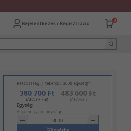
0
Bejelentkezés / Regisztráció
Részösszeg (1 tekercs / 3000 egység)*
380 700 Ft
483 600 Ft
(ÁFA nélkül)
(ÁFÁ-val)
Add
Egység
to
Adja meg a mennyiséget
Basket
Kosárba