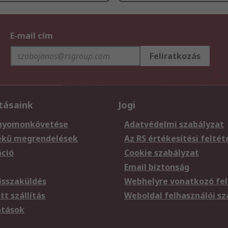
E-mail cím
Feliratkozás
tásaink
Jogi
nyomonkövetése
Adatvédelmi szabályzat
ékű megrendelések
Az RS értékesítési feltét
áció
Cookie szabályzat
Email biztonság
sszaküldés
Webhelyre vonatkozó fel
t szállítás
Weboldal felhasználói s
atások