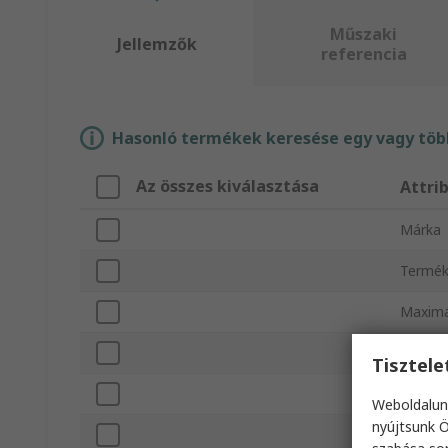
Műszaki
Jellemzők
referencia
Hasonló termékek keresése egy vagy több
Az összes kiválasztása
Attri
Márka
Termék
Maximá
Maximál
Tisztel
Maximál
Weboldalun
nyújtsunk Ö
Ismétl