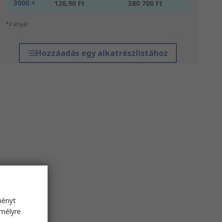
3000 +
126,90 Ft
380 700 Ft
*irányár
Hozzáadás egy alkatrészlistához
ményt
emélyre