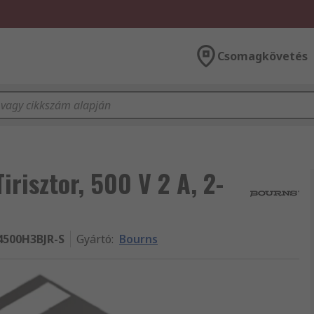
Csomagkövetés
isztor, 500 V 2 A, 2-
4500H3BJR-S
Gyártó
:
Bourns