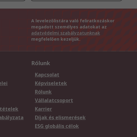
A levelezőlistára való feliratkozáskor
megadott személyes adatokat az
adatvédelmi szabályzatunknak
megfelelően kezeljük.
Rólunk
Kapcsolat
elei
Képviseletek
Rólunk
Vállalatcsoport
tételek
Karrier
zabályzata
Díjak és elismerések
ESG globális célok