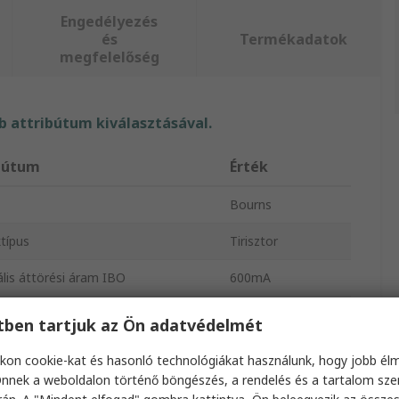
Engedélyezés
és
Termékadatok
megfelelőség
 attribútum kiválasztásával.
bútum
Érték
Bourns
típus
Tirisztor
lis áttörési áram IBO
600mA
is áttörési feszültség VBO
500V
etben tartjuk az Ön adatvédelmét
is tartási áram Ih
150mA
kon cookie-kat és hasonló technológiákat használunk, hogy jobb él
nnek a weboldalon történő böngészés, a rendelés és a tartalom sz
ődő nyitó irányú csúcsáram
2A