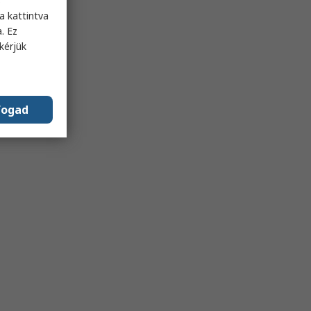
s
a kattintva
. Ez
kérjük
fogad