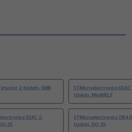
irisztor 2-tüskés, SMB
STMicroelectronics DIAC 
tüskés, MiniMELF
lectronics DIAC 2-
STMicroelectronics DB4 D
 DO-35
tüskés, DO-35