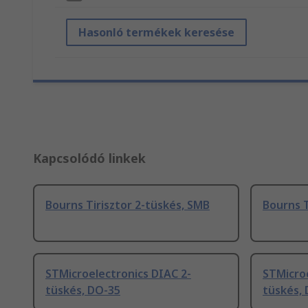
Hasonló termékek keresése
Kapcsolódó linkek
Bourns Tirisztor 2-tüskés, SMB
Bourns T
STMicroelectronics DIAC 2-
STMicroe
tüskés, DO-35
tüskés,