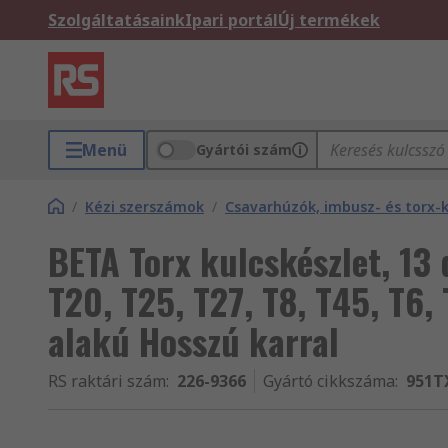
Szolgáltatásaink
Ipari portál
Új termékek
Menü
Gyártói szám
/
Kézi szerszámok
/
Csavarhúzók, imbusz- és torx-
BETA Torx kulcskészlet, 13 
T20, T25, T27, T8, T45, T6, 
alakú Hosszú karral
RS raktári szám
:
226-9366
Gyártó cikkszáma
:
951T