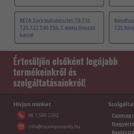
BETA Torx kulcskészlet T9 T15
Bondhus
T25 T27 T40 T50, T alakú Hosszú
T25 Rövi
karral
Értesüljön elsőként legújabb
termékeinkről és
szolgáltatásainkról!
Hívjon minket
Szolgálta
06 1 580 2262
Csomag 
Nagyért
info@rscomponents.hu
Regisztr