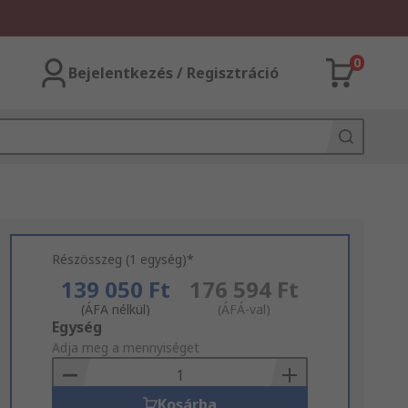
0
Bejelentkezés / Regisztráció
Részösszeg (1 egység)*
139 050 Ft
176 594 Ft
(ÁFA nélkül)
(ÁFÁ-val)
Add
Egység
to
Adja meg a mennyiséget
Basket
Kosárba