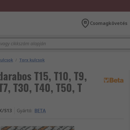
Csomagkövetés
kulcsok
/
Torx kulcsok
darabos T15, T10, T9,
T7, T30, T40, T50, T
X/S13
Gyártó
:
BETA