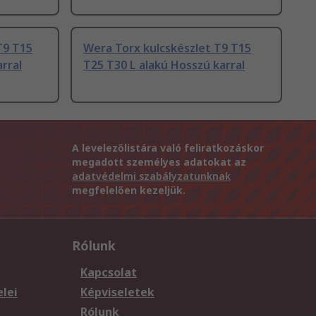
T9 T15
Wera Torx kulcskészlet T9 T15
rral
T25 T30 L alakú Hosszú karral
A levelezőlistára való feliratkozáskor
megadott személyes adatokat az
adatvédelmi szabályzatunknak
megfelelően kezeljük.
Rólunk
Kapcsolat
elei
Képviseletek
Rólunk