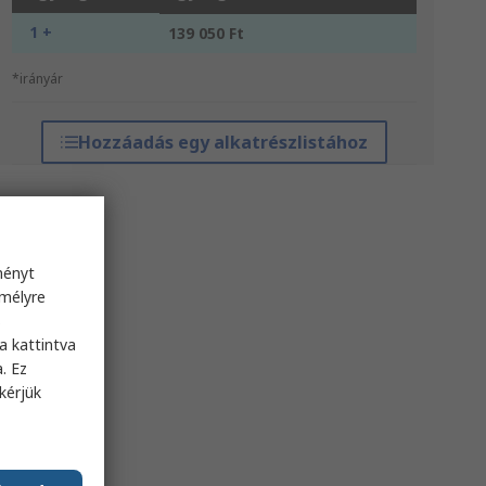
1 +
139 050 Ft
*irányár
Hozzáadás egy alkatrészlistához
ményt
emélyre
s
a kattintva
. Ez
kérjük