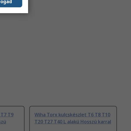
fogad
 T7 T9
Wiha Torx kulcskészlet T6 T8 T10
szú
T20 T27 T40 L alakú Hosszú karral