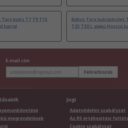
 Torx kulcs T7 T9 T15
Bahco Torx kulcskészlet 
d karral
T25 T30 L alakú Hosszú ka
E-mail cím
Feliratkozás
tásaink
Jogi
nyomonkövetése
Adatvédelmi szabályzat
ékű megrendelések
Az RS értékesítési feltét
áció
Cookie szabályzat