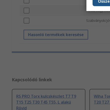
Forma
Össze
Rövid vagy hos
Szabványok/j
Hasonló termékek keresése
Kapcsolódó linkek
RS PRO Torx kulcskészlet T7 T9
Wiha Tor
T15 T25 T30 T45 T55, L alakú
T20 T27 
Rövid