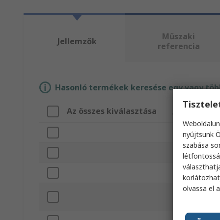
Műszaki
Jellemzők
referencia
Hasonló termékek keresése egy vagy több
Tisztel
Az összes kiválasztása
Attribútum
Weboldalun
Márka
nyújtsunk Ö
szabása sor
Darabok szám
létfontossá
választhatj
Terméktípus
korlátozhat
olvassa el 
Készlet tartal