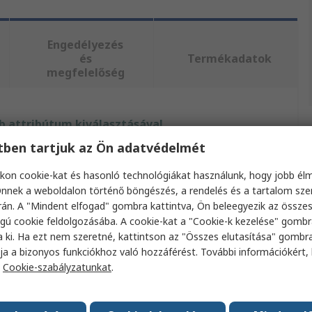
Engedélyezés
és
Termékadatok
megfelelőség
 attribútum kiválasztásával.
etben tartjuk az Ön adatvédelmét
Érték
kon cookie-kat és hasonló technológiákat használunk, hogy jobb él
BETA
nnek a weboldalon történő böngészés, a rendelés és a tartalom sz
án. A "Mindent elfogad" gombra kattintva, Ön beleegyezik az össze
a
13
gú cookie feldolgozásába. A cookie-kat a "Cookie-k kezelése" gombr
a ki. Ha ezt nem szeretné, kattintson az "Összes elutasítása" gombra
Torx kulcskészlet
ja a bizonyos funkciókhoz való hozzáférést. További információkért, 
a
Cookie-szabályzatunkat
.
T15, T10, T9, T20, T25, T27, T8, T45, T6,
ma
T7, T30, T40, T50