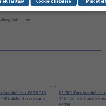
T
s elutasítása
Cookie-k kezelése
Mindet el
szú kar
Hosszú
óváhagyások
No
x kulcskészlet T6 T8 T10
RS PRO Torx kulcskészlet
T40 L alakú Hosszú karral
T15 T25 T30, T alakú Hos
karral