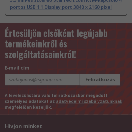
3,5 mm-es sztereó StarTech.com KVM-kapcsoló 4
portos USB 1 1 Display port 3840 x 2160 pixel
Értesüljön elsőként legújabb
termékeinkről és
szolgáltatásainkról!
E-mail cím
Feliratkozás
A levelezőlistára való feliratkozáskor megadott
személyes adatokat az
adatvédelmi szabályzatunknak
megfelelően kezeljük.
Hívjon minket