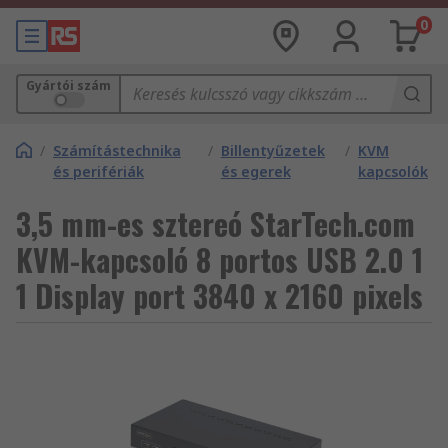
0
Gyártói szám
/
Számítástechnika
/
Billentyűzetek
/
KVM
és perifériák
és egerek
kapcsolók
3,5 mm-es sztereó StarTech.com
KVM-kapcsoló 8 portos USB 2.0 1
1 Display port 3840 x 2160 pixels