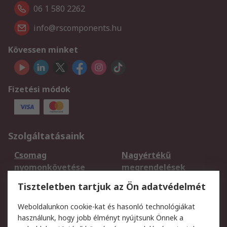
06 1 580 2262
info@rscomponents.hu
Kövessen minket
Fizetési módok
Szolgáltatásaink
Csomag
Nagyértékű
nyomonkövetése
megrendelések
Regisztráció
Szállítás
Tiszteletben tartjuk az Ön adatvédelmét
Termékvisszaküldés
Ütemezett szállítás
Weboldalunkon cookie-kat és hasonló technológiákat
Szolgáltatások
használunk, hogy jobb élményt nyújtsunk Önnek a