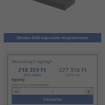
Minden KVM kapcsolók megtekintése
Részösszeg (1 egység)*
218 359 Ft
277 316 Ft
(ÁFA nélkül)
(ÁFÁ-val)
Add
Egység
to
Adja meg a mennyiséget
Basket
Kosárba