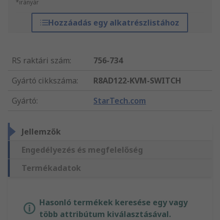
*irányár
Hozzáadás egy alkatrészlistához
RS raktári szám
:
756-734
Gyártó cikkszáma
:
R8AD122-KVM-SWITCH
Gyártó
:
StarTech.com
Jellemzők
Engedélyezés és megfelelőség
Termékadatok
Hasonló termékek keresése egy vagy
több attribútum kiválasztásával.