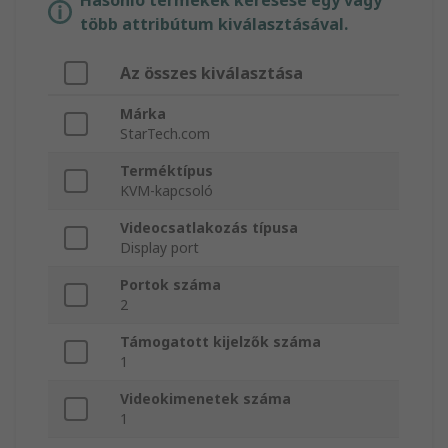
Hasonló termékek keresése egy vagy
több attribútum kiválasztásával.
Az összes kiválasztása
Márka
StarTech.com
Terméktípus
KVM-kapcsoló
Videocsatlakozás típusa
Display port
Portok száma
2
Támogatott kijelzők száma
1
Videokimenetek száma
1