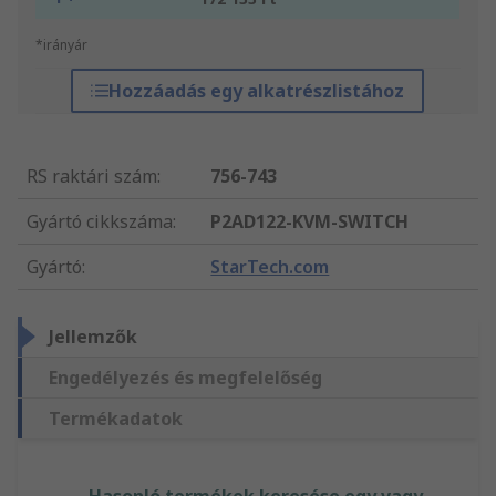
*irányár
Hozzáadás egy alkatrészlistához
RS raktári szám
:
756-743
Gyártó cikkszáma
:
P2AD122-KVM-SWITCH
Gyártó
:
StarTech.com
Jellemzők
Engedélyezés és megfelelőség
Termékadatok