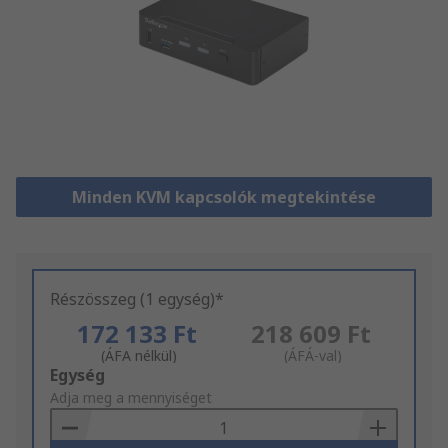
Minden KVM kapcsolók megtekintése
Részösszeg (1 egység)*
172 133 Ft
218 609 Ft
(ÁFA nélkül)
(ÁFÁ-val)
Add
Egység
to
Adja meg a mennyiséget
Basket