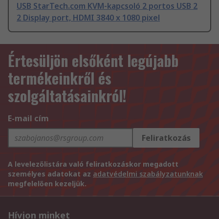
USB StarTech.com KVM-kapcsoló 2 portos USB 2
2 Display port, HDMI 3840 x 1080 pixel
Értesüljön elsőként legújabb
termékeinkről és
szolgáltatásainkról!
E-mail cím
Feliratkozás
A levelezőlistára való feliratkozáskor megadott
személyes adatokat az
adatvédelmi szabályzatunknak
megfelelően kezeljük.
Hívjon minket