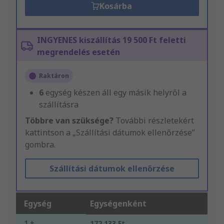
Kosárba
INGYENES kiszállítás 19 500 Ft feletti
megrendelés esetén
Raktáron
6
egység készen áll egy másik helyről a
szállításra
Többre van szüksége?
További részletekért
kattintson a „Szállítási dátumok ellenőrzése”
gombra.
Szállítási dátumok ellenőrzése
Egység
Egységenként
1 +
172 133 Ft