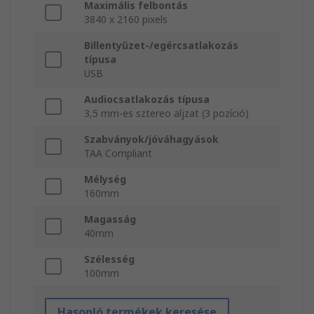
Maximális felbontás
3840 x 2160 pixels
Billentyűzet-/egércsatlakozás
típusa
USB
Audiocsatlakozás típusa
3,5 mm-es sztereo aljzat (3 pozíció)
Szabványok/jóváhagyások
TAA Compliant
Mélység
160mm
Magasság
40mm
Szélesség
100mm
Hasonló termékek keresése