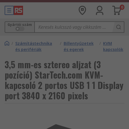
0
Gyártói szám
/
Számítástechnika
/
Billentyűzetek
/
KVM
és perifériák
és egerek
kapcsolók
3,5 mm-es sztereo aljzat (3
pozíció) StarTech.com KVM-
kapcsoló 2 portos USB 1 1 Display
port 3840 x 2160 pixels